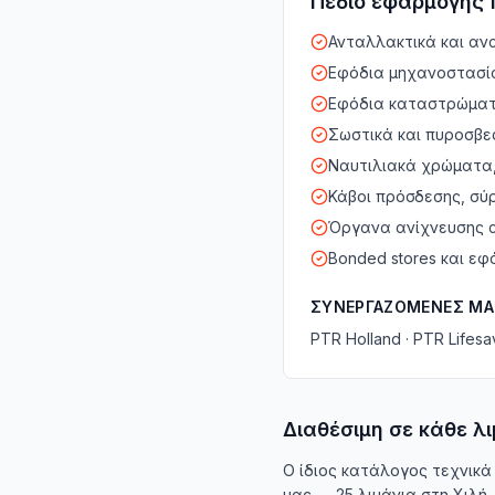
Πεδίο εφαρμογής 
Ανταλλακτικά και αν
Εφόδια μηχανοστασίο
Εφόδια καταστρώματ
Σωστικά και πυροσβε
Ναυτιλιακά χρώματα,
Κάβοι πρόσδεσης, σύ
Όργανα ανίχνευσης α
Bonded stores και εφ
ΣΥΝΕΡΓΑΖΌΜΕΝΕΣ ΜΆ
PTR Holland · PTR Lifesav
Διαθέσιμη σε κάθε λ
Ο ίδιος κατάλογος τεχνικά 
μας — 25 λιμάνια στη Χιλή,