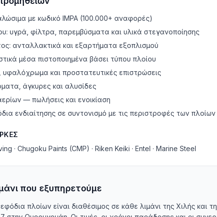
προμηθειών
αλώσιμα με κωδικό IMPA (100.000+ αναφορές)
υ: υγρά, φίλτρα, παρεμβύσματα και υλικά στεγανοποίησης
ος: ανταλλακτικά και εξαρτήματα εξοπλισμού
στικά μέσα πιστοποιημένα βάσει τύπου πλοίου
 υφαλόχρωμα και προστατευτικές επιστρώσεις
ρματα, άγκυρες και αλυσίδες
ερίων — πωλήσεις και ενοικίαση
όδια ενδιαίτησης σε συντονισμό με τις περιστροφές των πλοίων
ΡΚΕΣ
ing · Chugoku Paints (CMP) · Riken Keiki · Entel · Marine Steel
ιμάνι που εξυπηρετούμε
εφόδια πλοίων είναι διαθέσιμος σε κάθε λιμάνι της Χιλής και 
 7 στην Ουρουγουάη. Οι τιμές, οι χρόνοι παράδοσης και οι συνε