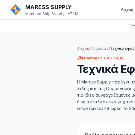
MARESS SUPPLY
Αρχική
Maritime Ship Supply LATAM
TR
Αρχική
/
Υπηρεσίες
/
Τεχνικά εφόδ
ΓΡΑΜΜΉ ΥΠΗΡΕΣΙΏΝ
Τεχνικά Εφ
Η Maress Supply παρέχει π
Χιλής και της Ουρουγουάης
τις ίδιες συνεργαζόμενες 
έως ανταλλακτικά μηχανοστ
απαντώνται 24 ώρες το 24ω