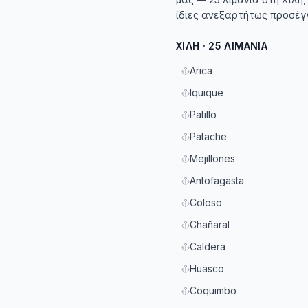
ίδιες ανεξαρτήτως προσέγγ
ΧΙΛΉ · 25 ΛΙΜΆΝΙΑ
Arica
Iquique
Patillo
Patache
Mejillones
Antofagasta
Coloso
Chañaral
Caldera
Huasco
Coquimbo