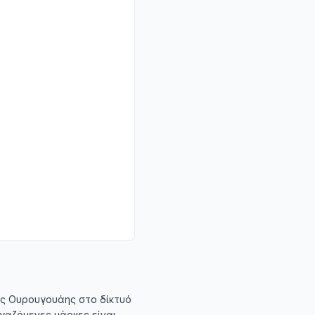
της Ουρουγουάης στο δίκτυό
ργαζόμενες μάρκες είναι