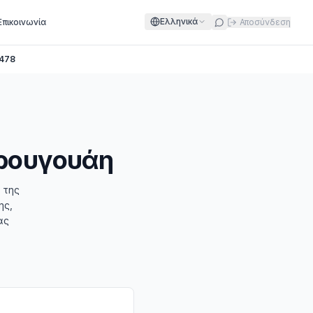
Ελληνικά
Επικοινωνία
Αποσύνδεση
478
υρουγουάη
 της
ης,
ας