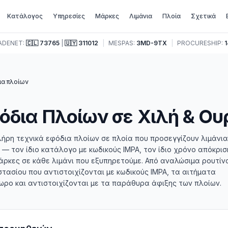
Κατάλογος
Υπηρεσίες
Μάρκες
Λιμάνια
Πλοία
Σχετικά
ADENET:
🇨🇱
73765
|
🇺🇾
311012
|
MESPAS:
3MD-9TX
|
PROCURESHIP:
1
ια πλοίων
όδια Πλοίων σε Χιλή & Ο
λήρη τεχνικά εφόδια πλοίων σε πλοία που προσεγγίζουν λιμάνια
 — τον ίδιο κατάλογο με κωδικούς IMPA, τον ίδιο χρόνο απόκρισ
μάρκες σε κάθε λιμάνι που εξυπηρετούμε. Από αναλώσιμα ρουτίν
ασίου που αντιστοιχίζονται με κωδικούς IMPA, τα αιτήματα
ρο και αντιστοιχίζονται με τα παράθυρα άφιξης των πλοίων.