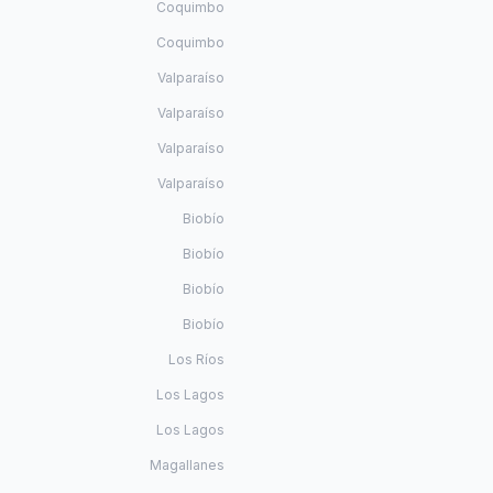
Coquimbo
Coquimbo
Valparaíso
Valparaíso
Valparaíso
Valparaíso
Biobío
Biobío
Biobío
Biobío
Los Ríos
Los Lagos
Los Lagos
Magallanes