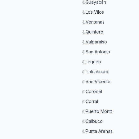
Guayacán
Los Vilos
Ventanas
Quintero
Valparaíso
San Antonio
Lirquén
Talcahuano
San Vicente
Coronel
Corral
Puerto Montt
Calbuco
Punta Arenas