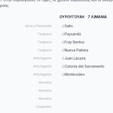
ισης.
ΟΥΡΟΥΓΟΥΆΗ · 7 ΛΙΜΆΝΙΑ
Salto
Arica y Parinacota
Paysandú
Tarapacá
Fray Bentos
Tarapacá
Nueva Palmira
Tarapacá
Juan Lacaze
Antofagasta
Colonia del Sacramento
Antofagasta
Montevideo
Antofagasta
Atacama
Atacama
Atacama
Coquimbo