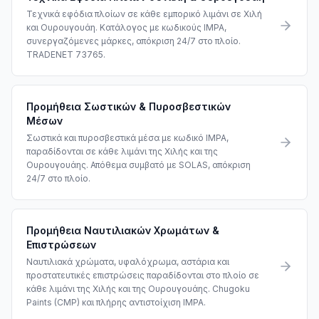
Τεχνικά εφόδια πλοίων σε κάθε εμπορικό λιμάνι σε Χιλή
και Ουρουγουάη. Κατάλογος με κωδικούς IMPA,
συνεργαζόμενες μάρκες, απόκριση 24/7 στο πλοίο.
TRADENET 73765.
Προμήθεια Σωστικών & Πυροσβεστικών
Μέσων
Σωστικά και πυροσβεστικά μέσα με κωδικό IMPA,
παραδίδονται σε κάθε λιμάνι της Χιλής και της
Ουρουγουάης. Απόθεμα συμβατό με SOLAS, απόκριση
24/7 στο πλοίο.
Προμήθεια Ναυτιλιακών Χρωμάτων &
Επιστρώσεων
Ναυτιλιακά χρώματα, υφαλόχρωμα, αστάρια και
προστατευτικές επιστρώσεις παραδίδονται στο πλοίο σε
κάθε λιμάνι της Χιλής και της Ουρουγουάης. Chugoku
Paints (CMP) και πλήρης αντιστοίχιση IMPA.