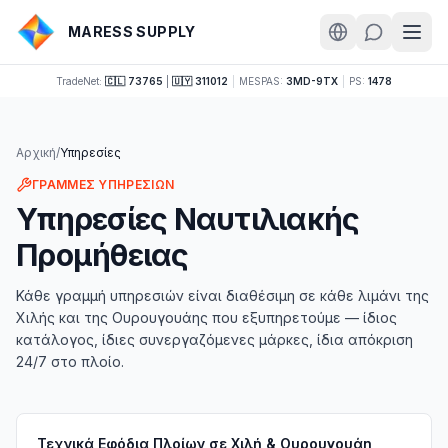
MARESS SUPPLY
TradeNet:
🇨🇱 73765
|
🇺🇾 311012
|
MESPAS:
3MD-9TX
|
PS:
1478
Αρχική
/
Υπηρεσίες
ΓΡΑΜΜΈΣ ΥΠΗΡΕΣΙΏΝ
Υπηρεσίες Ναυτιλιακής
Προμήθειας
Κάθε γραμμή υπηρεσιών είναι διαθέσιμη σε κάθε λιμάνι της
Χιλής και της Ουρουγουάης που εξυπηρετούμε — ίδιος
κατάλογος, ίδιες συνεργαζόμενες μάρκες, ίδια απόκριση
24/7 στο πλοίο.
Τεχνικά Εφόδια Πλοίων σε Χιλή & Ουρουγουάη