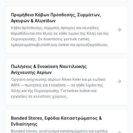
Προμήθεια Κάβων Πρόσδεσης, Συρμάτων,
Αγκυρών & Αλυσίδων
Κάβοι πρόσδεσης, σύρματα, άγκυρες και αλυσίδες
παραδίδονται στο πλοίο σε κάθε λιμάνι της Χιλής και της
Ουρουγουάης. Σε διαστάσεις για bulk carrier,
εμπορευματοκιβωτιόπλοια, tanker και κρουαζιερόπλοια.
Πωλήσεις & Ενοικίαση Ναυτιλιακής
Ανίχνευσης Αερίων
Όργανα ανίχνευσης αερίων Riken Keiki και με κωδικό
IMPA — πωλήσεις και ενοικίαση — σε κάθε λιμάνι της
Χιλής και της Ουρουγουάης. Για tanker, bulker και
εργασίες σε κλειστούς χώρους.
Bonded Stores, Εφόδια Καταστρώματος &
Ενδιαίτησης
Bonded stores, αναλώσιμα καταστρώματος και εφόδια