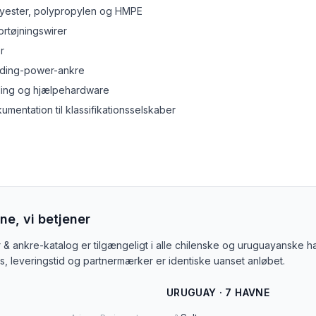
olyester, polypropylen og HMPE
ortøjningswirer
r
lding-power-ankre
pling og hjælpehardware
mentation til klassifikationsselskaber
ne, vi betjener
 & ankre-katalog er tilgængeligt i alle chilenske og uruguayanske 
ris, leveringstid og partnermærker er identiske uanset anløbet.
URUGUAY · 7 HAVNE