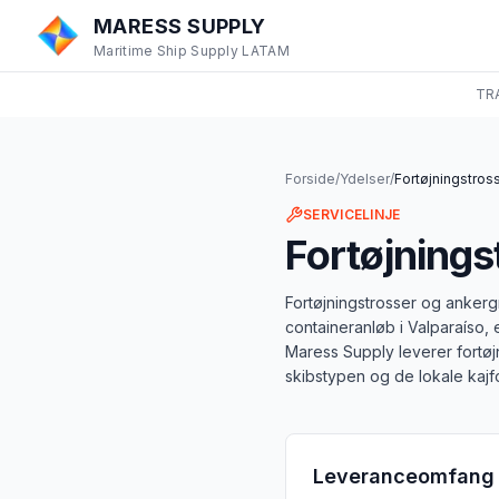
MARESS SUPPLY
Maritime Ship Supply LATAM
TR
Forside
/
Ydelser
/
Fortøjningstros
SERVICELINJE
Fortøjnings
Fortøjningstrosser og ankerg
containeranløb i Valparaíso, e
Maress Supply leverer fortøjn
skibstypen og de lokale kajf
Leveranceomfang