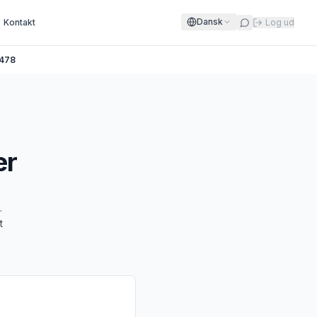
Dansk
Kontakt
Log ud
478
er
.
t