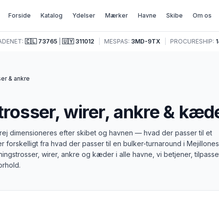
Forside
Katalog
Ydelser
Mærker
Havne
Skibe
Om os
ADENET:
🇨🇱
73765
|
🇺🇾
311012
|
MESPAS:
3MD-9TX
|
PROCURESHIP:
1
ser & ankre
trosser, wirer, ankre & kæd
rej dimensioneres efter skibet og havnen — hvad der passer til et
r forskelligt fra hvad der passer til en bulker-turnaround i Mejillones
ingstrosser, wirer, ankre og kæder i alle havne, vi betjener, tilpasse
orhold.