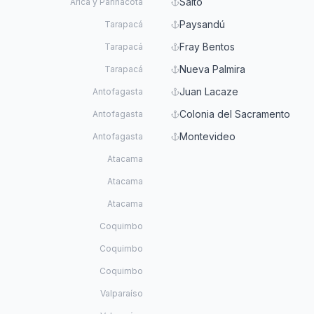
Salto
Arica y Parinacota
Paysandú
Tarapacá
Fray Bentos
Tarapacá
Nueva Palmira
Tarapacá
Juan Lacaze
Antofagasta
Colonia del Sacramento
Antofagasta
Montevideo
Antofagasta
Atacama
Atacama
Atacama
Coquimbo
Coquimbo
Coquimbo
Valparaíso