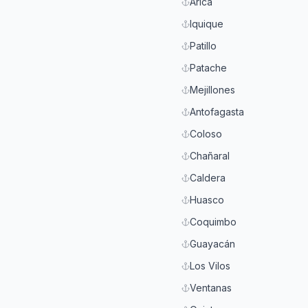
Arica
Iquique
Patillo
Patache
Mejillones
Antofagasta
Coloso
Chañaral
Caldera
Huasco
Coquimbo
Guayacán
Los Vilos
Ventanas