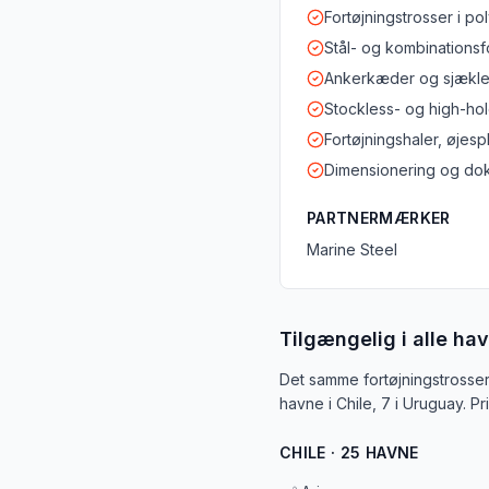
Fortøjningstrosser i p
Stål- og kombinationsf
Ankerkæder og sjækle
Stockless- og high-ho
Fortøjningshaler, øjes
Dimensionering og doku
PARTNERMÆRKER
Marine Steel
Tilgængelig i alle hav
Det samme fortøjningstrosser
havne i Chile, 7 i Uruguay. P
CHILE · 25 HAVNE