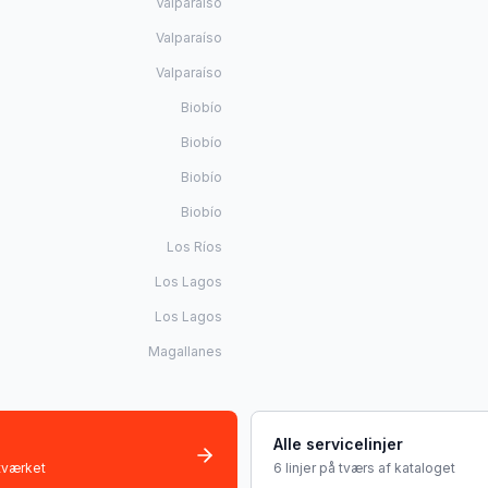
Valparaíso
Valparaíso
Valparaíso
Biobío
Biobío
Biobío
Biobío
Los Ríos
Los Lagos
Los Lagos
Magallanes
Alle servicelinjer
etværket
6 linjer på tværs af kataloget