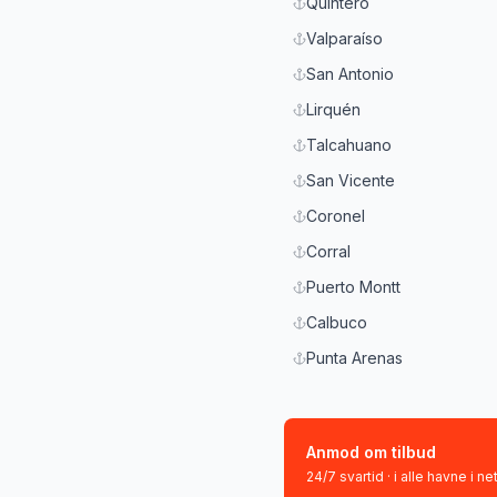
Quintero
Valparaíso
San Antonio
Lirquén
Talcahuano
San Vicente
Coronel
Corral
Puerto Montt
Calbuco
Punta Arenas
Anmod om tilbud
24/7 svartid · i alle havne i n