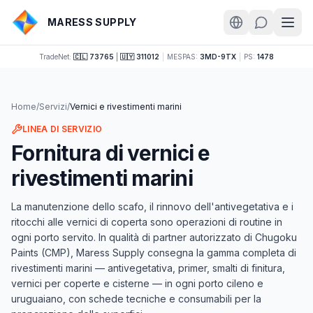
MARESS SUPPLY
TradeNet:
🇨🇱 73765
|
🇺🇾 311012
|
MESPAS:
3MD-9TX
|
PS:
1478
Home
/
Servizi
/
Vernici e rivestimenti marini
LINEA DI SERVIZIO
Fornitura di vernici e
rivestimenti marini
La manutenzione dello scafo, il rinnovo dell'antivegetativa e i
ritocchi alle vernici di coperta sono operazioni di routine in
ogni porto servito. In qualità di partner autorizzato di Chugoku
Paints (CMP), Maress Supply consegna la gamma completa di
rivestimenti marini — antivegetativa, primer, smalti di finitura,
vernici per coperte e cisterne — in ogni porto cileno e
uruguaiano, con schede tecniche e consumabili per la