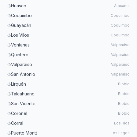
Huasco
Atacama
Coquimbo
Coquimbo
Guayacán
Coquimbo
Los Vilos
Coquimbo
Ventanas
Valparaíso
Quintero
Valparaíso
Valparaíso
Valparaíso
San Antonio
Valparaíso
Lirquén
Biobío
Talcahuano
Biobío
San Vicente
Biobío
Coronel
Biobío
Corral
Los Ríos
Puerto Montt
Los Lagos