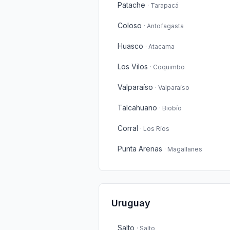
Patache
·
Tarapacá
Coloso
·
Antofagasta
Huasco
·
Atacama
Los Vilos
·
Coquimbo
Valparaíso
·
Valparaíso
Talcahuano
·
Biobío
Corral
·
Los Ríos
Punta Arenas
·
Magallanes
Uruguay
Salto
·
Salto