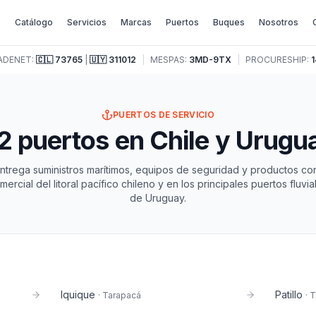
o
Catálogo
Servicios
Marcas
Puertos
Buques
Nosotros
ADENET:
🇨🇱
73765
|
🇺🇾
311012
|
MESPAS:
3MD-9TX
|
PROCURESHIP:
1
PUERTOS DE SERVICIO
2 puertos en Chile y Urugu
ntrega suministros marítimos, equipos de seguridad y productos co
ercial del litoral pacífico chileno y en los principales puertos fluvi
de Uruguay.
Iquique
Patillo
·
Tarapacá
·
T