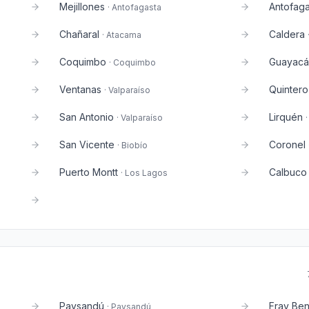
Mejillones
Antofaga
·
Antofagasta
Chañaral
Caldera
·
Atacama
Coquimbo
Guayac
·
Coquimbo
Ventanas
Quintero
·
Valparaíso
San Antonio
Lirquén
·
Valparaíso
San Vicente
Coronel
·
Biobío
Puerto Montt
Calbuco
·
Los Lagos
Paysandú
Fray Ben
·
Paysandú