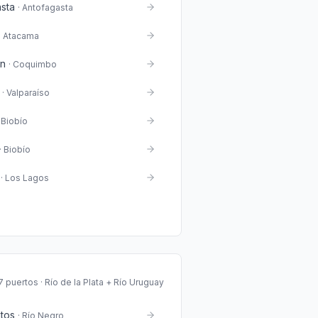
sta
·
Antofagasta
·
Atacama
án
·
Coquimbo
·
Valparaíso
·
Biobío
·
Biobío
·
Los Lagos
7 puertos · Río de la Plata + Río Uruguay
tos
·
Río Negro