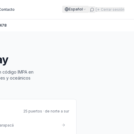
Español
Contacto
Cerrar sesión
478
ay
n código IMPA en
ales y oceánicos
25 puertos · de norte a sur
arapacá