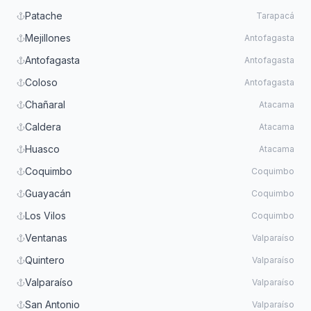
Patache
Tarapacá
Mejillones
Antofagasta
Antofagasta
Antofagasta
Coloso
Antofagasta
Chañaral
Atacama
Caldera
Atacama
Huasco
Atacama
Coquimbo
Coquimbo
Guayacán
Coquimbo
Los Vilos
Coquimbo
Ventanas
Valparaíso
Quintero
Valparaíso
Valparaíso
Valparaíso
San Antonio
Valparaíso