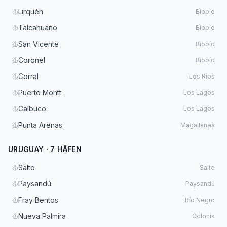
Lirquén
Biobío
Talcahuano
Biobío
San Vicente
Biobío
Coronel
Biobío
Corral
Los Ríos
Puerto Montt
Los Lagos
Calbuco
Los Lagos
Punta Arenas
Magallanes
URUGUAY · 7 HÄFEN
Salto
Salto
Paysandú
Paysandú
Fray Bentos
Río Negro
Nueva Palmira
Colonia