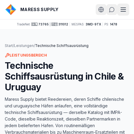
MARESS SUPPLY
TradeNet:
🇨🇱 73765
|
🇺🇾 311012
|
MESPAS:
3MD-9TX
|
PS:
1478
Start
/
Leistungen
/
Technische Schiffsausrüstung
LEISTUNGSBEREICH
Technische
Schiffsausrüstung in Chile &
Uruguay
Maress Supply bietet Reedereien, deren Schiffe chilenische
und uruguayische Häfen anlaufen, eine vollständige
technische Schiffsausrüstung — derselbe Katalog mit IMPA-
Code, dieselbe Reaktionszeit, dieselben Partnermarken in
jedem belieferten Hafen. Von routinemäßigen
Verbrauchsmaterialien bis zu Maschinenraum-Ersatzteilen mit