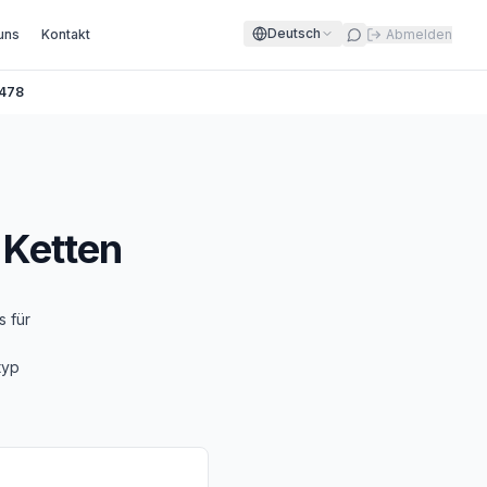
Deutsch
uns
Kontakt
Abmelden
478
 Ketten
s für
typ