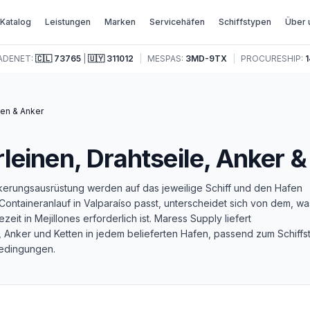
Katalog
Leistungen
Marken
Servicehäfen
Schiffstypen
Über 
ADENET:
🇨🇱
73765
|
🇺🇾
311012
|
MESPAS:
3MD-9TX
|
PROCURESHIP:
1
en & Anker
einen, Drahtseile, Anker &
erungsausrüstung werden auf das jeweilige Schiff und den Hafen
ontaineranlauf in Valparaíso passt, unterscheidet sich von dem, wa
eit in Mejillones erforderlich ist. Maress Supply liefert
, Anker und Ketten in jedem belieferten Hafen, passend zum Schiffs
bedingungen.