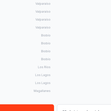
Valparaíso
Valparaíso
Valparaíso
Valparaíso
Biobío
Biobío
Biobío
Biobío
Los Ríos
Los Lagos
Los Lagos
Magallanes