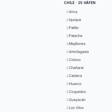
CHILE · 25 HÄFEN
Arica
Iquique
Patillo
Patache
Mejillones
Antofagasta
Coloso
Chañaral
Caldera
Huasco
Coquimbo
Guayacán
Los Vilos