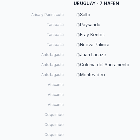
URUGUAY · 7 HÄFEN
Salto
Arica y Parinacota
Paysandú
Tarapacá
Fray Bentos
Tarapacá
Nueva Palmira
Tarapacá
Juan Lacaze
Antofagasta
Colonia del Sacramento
Antofagasta
Montevideo
Antofagasta
Atacama
Atacama
Atacama
Coquimbo
Coquimbo
Coquimbo