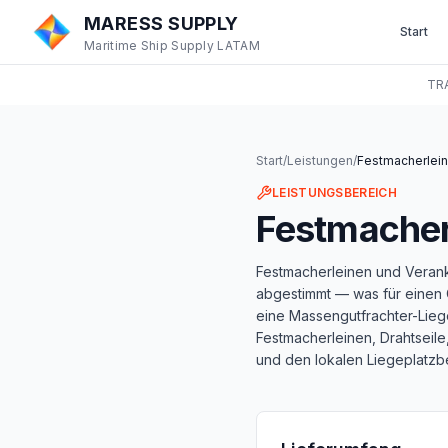
MARESS SUPPLY
Start
Maritime Ship Supply LATAM
TR
Start
/
Leistungen
/
Festmacherlein
LEISTUNGSBEREICH
Festmacherl
Festmacherleinen und Verank
abgestimmt — was für einen C
eine Massengutfrachter-Liegez
Festmacherleinen, Drahtseile
und den lokalen Liegeplatz