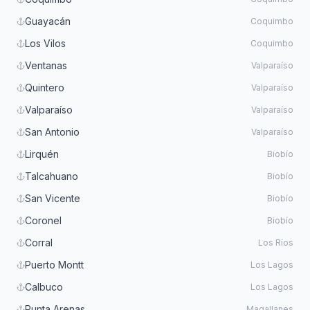
Guayacán
Coquimbo
Los Vilos
Coquimbo
Ventanas
Valparaíso
Quintero
Valparaíso
Valparaíso
Valparaíso
San Antonio
Valparaíso
Lirquén
Biobío
Talcahuano
Biobío
San Vicente
Biobío
Coronel
Biobío
Corral
Los Ríos
Puerto Montt
Los Lagos
Calbuco
Los Lagos
Punta Arenas
Magallanes