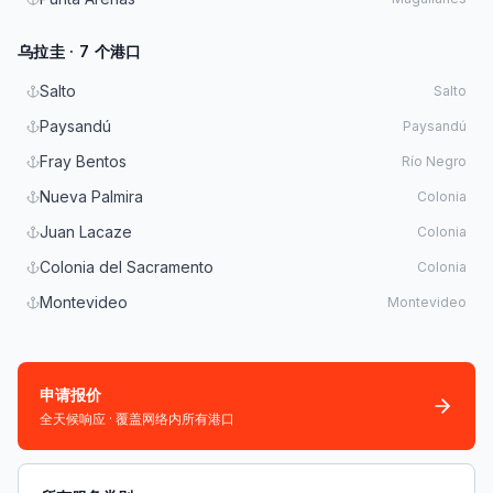
乌拉圭 · 7 个港口
Salto
Salto
Paysandú
Paysandú
Fray Bentos
Río Negro
Nueva Palmira
Colonia
Juan Lacaze
Colonia
Colonia del Sacramento
Colonia
Montevideo
Montevideo
申请报价
全天候响应 · 覆盖网络内所有港口