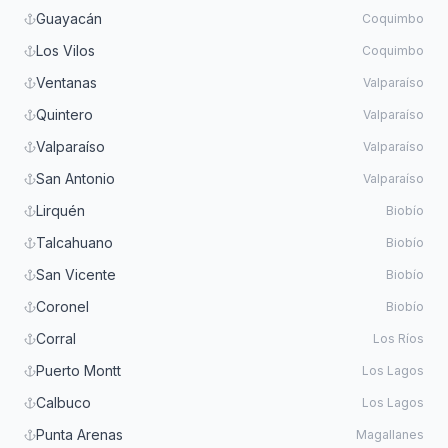
Guayacán
Coquimbo
Los Vilos
Coquimbo
Ventanas
Valparaíso
Quintero
Valparaíso
Valparaíso
Valparaíso
San Antonio
Valparaíso
Lirquén
Biobío
Talcahuano
Biobío
San Vicente
Biobío
Coronel
Biobío
Corral
Los Ríos
Puerto Montt
Los Lagos
Calbuco
Los Lagos
Punta Arenas
Magallanes