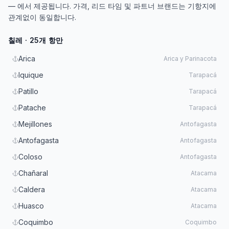
— 에서 제공됩니다. 가격, 리드 타임 및 파트너 브랜드는 기항지에
관계없이 동일합니다.
칠레 · 25개 항만
Arica
Arica y Parinacota
Iquique
Tarapacá
Patillo
Tarapacá
Patache
Tarapacá
Mejillones
Antofagasta
Antofagasta
Antofagasta
Coloso
Antofagasta
Chañaral
Atacama
Caldera
Atacama
Huasco
Atacama
Coquimbo
Coquimbo