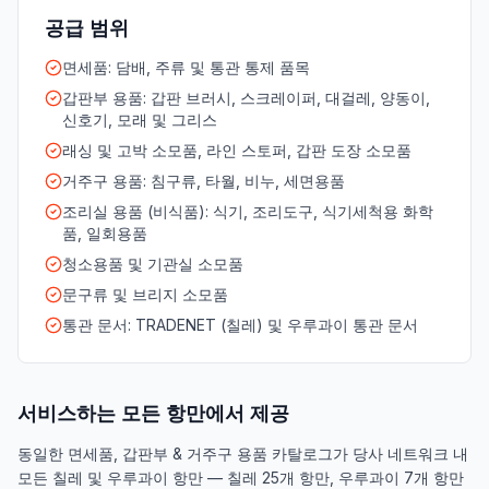
공급 범위
면세품: 담배, 주류 및 통관 통제 품목
갑판부 용품: 갑판 브러시, 스크레이퍼, 대걸레, 양동이,
신호기, 모래 및 그리스
래싱 및 고박 소모품, 라인 스토퍼, 갑판 도장 소모품
거주구 용품: 침구류, 타월, 비누, 세면용품
조리실 용품 (비식품): 식기, 조리도구, 식기세척용 화학
품, 일회용품
청소용품 및 기관실 소모품
문구류 및 브리지 소모품
통관 문서: TRADENET (칠레) 및 우루과이 통관 문서
서비스하는 모든 항만에서 제공
동일한 면세품, 갑판부 & 거주구 용품 카탈로그가 당사 네트워크 내
모든 칠레 및 우루과이 항만 — 칠레 25개 항만, 우루과이 7개 항만