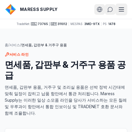
MARESS SUPPLY
TradeNet:
🇨🇱 73765
|
🇺🇾 311012
|
MESPAS:
3MD-9TX
|
PS:
1478
홈
/
서비스
/
면세품, 갑판부 & 거주구 용품
서비스 라인
면세품, 갑판부 & 거주구 용품 공
급
면세품, 갑판부 용품, 거주구 및 조리실 용품은 선박 정박 시간대에
맞춰 일정이 잡히고 납품 항만에서 통관 처리됩니다. Maress
Supply는 이러한 일상 소모품 라인을 당사가 서비스하는 모든 칠레
및 우루과이 항만에서 통합 인보이싱 및 TRADENET 호환 문서와
함께 조율합니다.