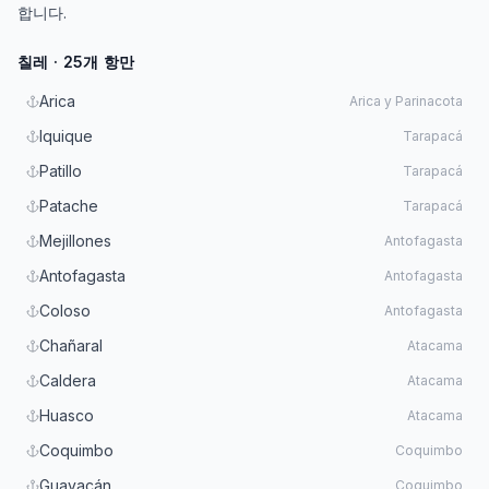
합니다.
칠레 · 25개 항만
Arica
Arica y Parinacota
Iquique
Tarapacá
Patillo
Tarapacá
Patache
Tarapacá
Mejillones
Antofagasta
Antofagasta
Antofagasta
Coloso
Antofagasta
Chañaral
Atacama
Caldera
Atacama
Huasco
Atacama
Coquimbo
Coquimbo
Guayacán
Coquimbo