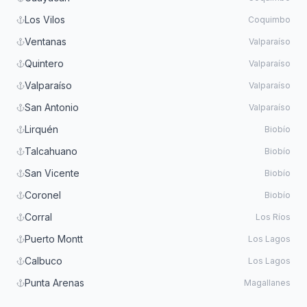
Los Vilos
Coquimbo
Ventanas
Valparaíso
Quintero
Valparaíso
Valparaíso
Valparaíso
San Antonio
Valparaíso
Lirquén
Biobío
Talcahuano
Biobío
San Vicente
Biobío
Coronel
Biobío
Corral
Los Ríos
Puerto Montt
Los Lagos
Calbuco
Los Lagos
Punta Arenas
Magallanes