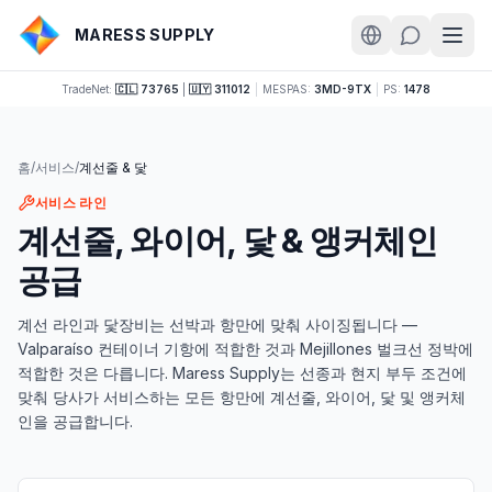
MARESS SUPPLY
TradeNet:
🇨🇱 73765
|
🇺🇾 311012
|
MESPAS:
3MD-9TX
|
PS:
1478
홈
/
서비스
/
계선줄 & 닻
서비스 라인
계선줄, 와이어, 닻 & 앵커체인
공급
계선 라인과 닻장비는 선박과 항만에 맞춰 사이징됩니다 —
Valparaíso 컨테이너 기항에 적합한 것과 Mejillones 벌크선 정박에
적합한 것은 다릅니다. Maress Supply는 선종과 현지 부두 조건에
맞춰 당사가 서비스하는 모든 항만에 계선줄, 와이어, 닻 및 앵커체
인을 공급합니다.