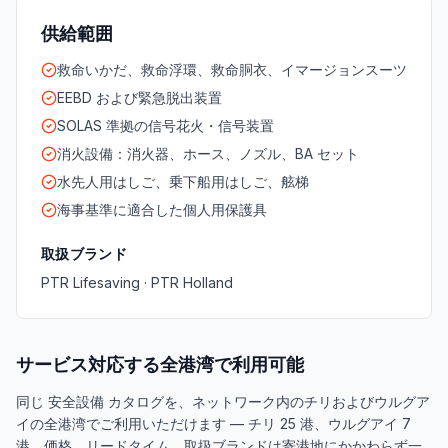
供給範囲
救命いかだ、救命浮環、救命胴衣、イマージョンスーツ
EEBD および緊急脱出装置
SOLAS 準拠の信号花火・信号装置
消火設備：消火器、ホース、ノズル、BA セット
水先人用はしご、乗下船用はしご、舷梯
海事基準に適合した個人用保護具
取扱ブランド
PTR Lifesaving · PTR Holland
サービス対応する全港湾で利用可能
同じ 安全設備 カタログを、ネットワーク内のチリおよびウルグア
イの全港湾でご利用いただけます — チリ 25 港、ウルグアイ 7
港。価格、リードタイム、取扱ブランドは寄港地にかかわらず一