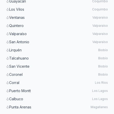
Guayacán
Coquimbo
Los Vilos
Coquimbo
Ventanas
Valparaíso
Quintero
Valparaíso
Valparaíso
Valparaíso
San Antonio
Valparaíso
Lirquén
Biobío
Talcahuano
Biobío
San Vicente
Biobío
Coronel
Biobío
Corral
Los Ríos
Puerto Montt
Los Lagos
Calbuco
Los Lagos
Punta Arenas
Magallanes