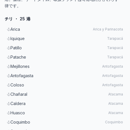
律です。
チリ ・ 25 港
Arica
Arica y Parinacota
Iquique
Tarapacá
Patillo
Tarapacá
Patache
Tarapacá
Mejillones
Antofagasta
Antofagasta
Antofagasta
Coloso
Antofagasta
Chañaral
Atacama
Caldera
Atacama
Huasco
Atacama
Coquimbo
Coquimbo