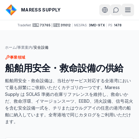
MARESS SUPPLY
TradeNet:
🇨🇱 73765
|
🇺🇾 311012
|
MESPAS:
3MD-9TX
|
PS:
1478
ホーム
/
事業案内
/
安全設備
事業領域
船舶用安全・救命設備の供給
船舶用安全・救命設備は、当社がサービス対応する全港湾におい
て最も頻繁にご依頼いただくカテゴリの一つです。Maress
Supply は SOLAS 準拠の在庫リファレンスを維持し、救命いか
だ、救命浮環、イマージョンスーツ、EEBD、消火設備、信号花火
を含む安全設備一式を、チリまたはウルグアイの任意の港湾の船
舶に納入しています。全寄港地で同じカタログをご利用いただけ
ます。