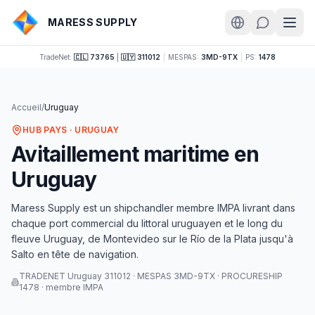
MARESS SUPPLY
TradeNet:
🇨🇱 73765
|
🇺🇾 311012
|
MESPAS:
3MD-9TX
|
PS:
1478
Accueil
/
Uruguay
HUB PAYS · URUGUAY
Avitaillement maritime en
Uruguay
Maress Supply est un shipchandler membre IMPA livrant dans
chaque port commercial du littoral uruguayen et le long du
fleuve Uruguay, de Montevideo sur le Río de la Plata jusqu'à
Salto en tête de navigation.
TRADENET Uruguay 311012 · MESPAS 3MD-9TX · PROCURESHIP
1478 · membre IMPA