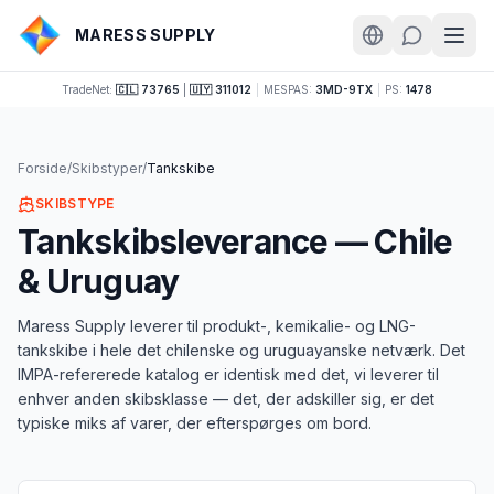
MARESS SUPPLY
TradeNet:
🇨🇱 73765
|
🇺🇾 311012
|
MESPAS:
3MD-9TX
|
PS:
1478
Forside
/
Skibstyper
/
Tankskibe
SKIBSTYPE
Tankskibsleverance — Chile
& Uruguay
Maress Supply leverer til produkt-, kemikalie- og LNG-
tankskibe i hele det chilenske og uruguayanske netværk. Det
IMPA-refererede katalog er identisk med det, vi leverer til
enhver anden skibsklasse — det, der adskiller sig, er det
typiske miks af varer, der efterspørges om bord.