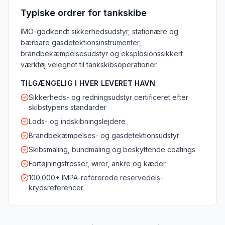
Typiske ordrer for tankskibe
IMO-godkendt sikkerhedsudstyr, stationære og
bærbare gasdetektionsinstrumenter,
brandbekæmpelsesudstyr og eksplosionssikkert
værktøj velegnet til tankskibsoperationer.
TILGÆNGELIG I HVER LEVERET HAVN
Sikkerheds- og redningsudstyr certificeret efter
skibstypens standarder
Lods- og indskibningslejdere
Brandbekæmpelses- og gasdetektionsudstyr
Skibsmaling, bundmaling og beskyttende coatings
Fortøjningstrosser, wirer, ankre og kæder
100.000+ IMPA-refererede reservedels-
krydsreferencer