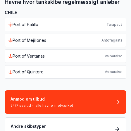
Havne hvor tankskibe regelmæssigt anløber
CHILE
Port of
Patillo
Tarapacá
Port of
Mejillones
Antofagasta
Port of
Ventanas
Valparaíso
Port of
Quintero
Valparaíso
Anmod om tilbud
24/7 svartid · i alle havne i netværket
Andre skibstyper