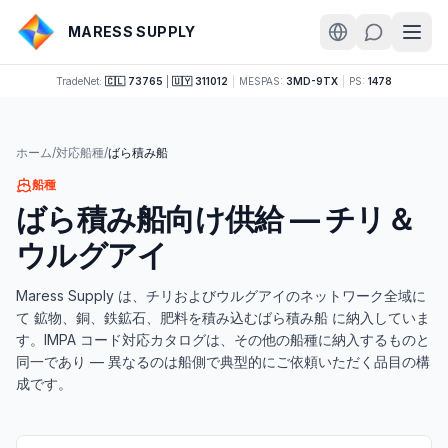
MARESS SUPPLY
TradeNet:
🇨🇱 73765
|
🇺🇾 311012
|
MESPAS:
3MD-9TX
|
PS:
1478
ホーム
/
対応船種
/
ばら積み船
船種
ばら積み船向け供給 — チリ＆
ウルグアイ
Maress Supply は、チリおよびウルグアイのネットワーク全域に
て 鉱物、銅、鉄鉱石、肥料を積み込むばら積み船 に納入していま
す。IMPA コード対応カタログは、その他の船種に納入するものと
同一であり — 異なるのは船側で典型的にご依頼いただく品目の構
成です。