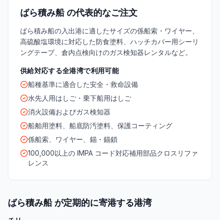
ばら積み船 の代表的なご注文
ばら積み船の入出港に適したサイズの係船索・ワイヤー、
高硫酸塩環境に対応した防食塗料、ハッチカバー用シーリ
ングテープ、倉内点検向けのガス検知器レンタルなど。
供給対応する全港湾で利用可能
船種基準に適合した安全・救命設備
水先人用はしご・乗下船用はしご
消火設備およびガス検知器
船舶用塗料、船底防汚塗料、保護コーティング
係船索、ワイヤー、錨・錨鎖
100,000以上の IMPA コード対応補用部品クロスリファ
レンス
ばら積み船 が定期的に寄港する港湾