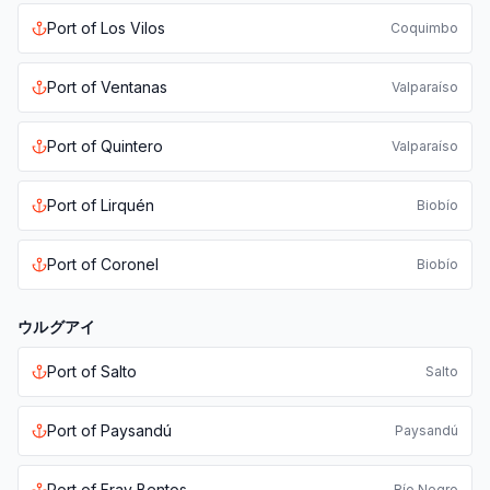
Port of
Los Vilos
Coquimbo
Port of
Ventanas
Valparaíso
Port of
Quintero
Valparaíso
Port of
Lirquén
Biobío
Port of
Coronel
Biobío
ウルグアイ
Port of
Salto
Salto
Port of
Paysandú
Paysandú
Port of
Fray Bentos
Río Negro