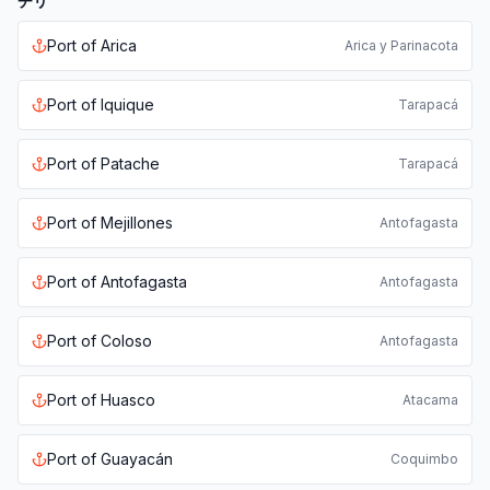
チリ
Port of
Arica
Arica y Parinacota
Port of
Iquique
Tarapacá
Port of
Patache
Tarapacá
Port of
Mejillones
Antofagasta
Port of
Antofagasta
Antofagasta
Port of
Coloso
Antofagasta
Port of
Huasco
Atacama
Port of
Guayacán
Coquimbo